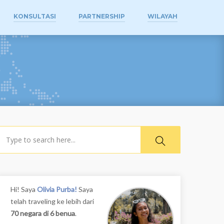
KONSULTASI
PARTNERSHIP
WILAYAH
earch
Hi! Saya
Olivia Purba!
Saya
telah traveling ke lebih dari
70 negara di 6 benua
.