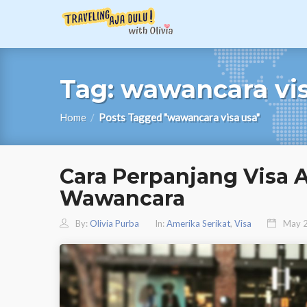
Tag:
wawancara vis
Home
/
Posts Tagged "wawancara visa usa"
Cara Perpanjang Visa 
Wawancara
By:
Olivia Purba
In:
Amerika Serikat
,
Visa
May 2