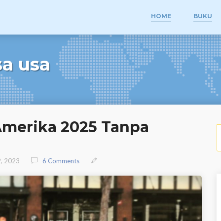
HOME
BUKU
a usa
Amerika 2025 Tanpa
S
, 2023
6 Comments