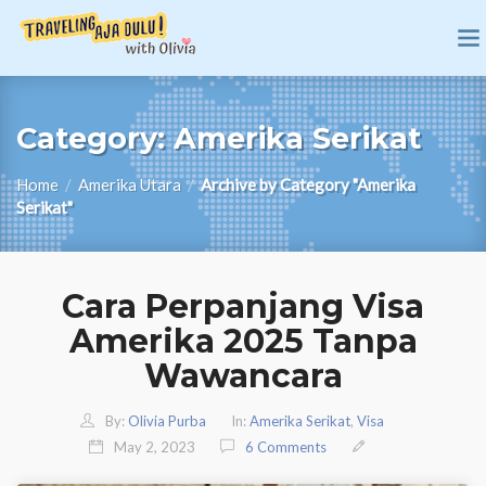
Category:
Amerika Serikat
Home
/
Amerika Utara
/
Archive by Category "Amerika
Serikat"
Cara Perpanjang Visa
Amerika 2025 Tanpa
Wawancara
By:
Olivia Purba
In:
Amerika Serikat
,
Visa
May 2, 2023
6 Comments