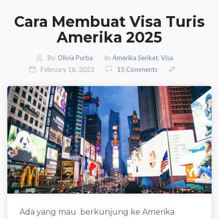
Cara Membuat Visa Turis
Amerika 2025
By:
Olivia Purba
In:
Amerika Serikat
,
Visa
February 16, 2023
15 Comments
Ada yang mau berkunjung ke Amerika