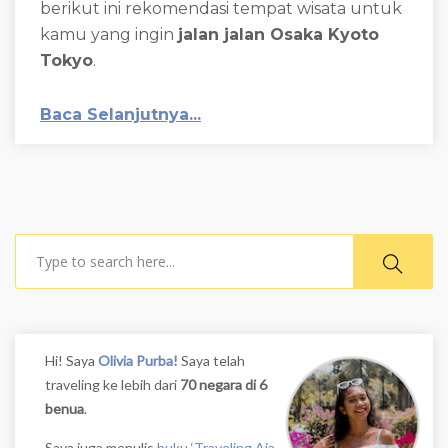
berikut ini rekomendasi tempat wisata untuk
kamu yang ingin
jalan jalan Osaka Kyoto
Tokyo
.
Baca Selanjutnya...
Search
Hi! Saya
Olivia Purba!
Saya telah
traveling ke lebih dari
70 negara di 6
benua
.
Saya juga menulis
buku ‘Traveling Aja