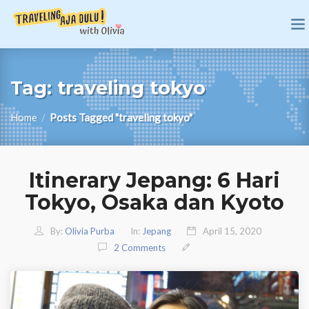
Tag:
traveling tokyo
Home
/
Posts Tagged "traveling tokyo"
Itinerary Jepang: 6 Hari
Tokyo, Osaka dan Kyoto
By:
Olivia Purba
In:
Jepang
April 15, 2020
2 Comments