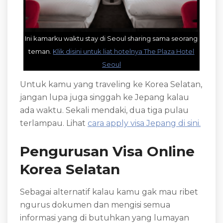
Ini kamarku waktu stay di Seoul sharing sama seorang
teman.
Klik disini untuk liat hotelnya The Plaza Hotel
Seoul
Untuk kamu yang traveling ke Korea Selatan,
jangan lupa juga singgah ke Jepang kalau
ada waktu. Sekali mendaki, dua tiga pulau
terlampau. Lihat
cara apply visa Jepang di sini.
Pengurusan Visa Online
Korea Selatan
Sebagai alternatif kalau kamu gak mau ribet
ngurus dokumen dan mengisi semua
informasi yang di butuhkan yang lumayan