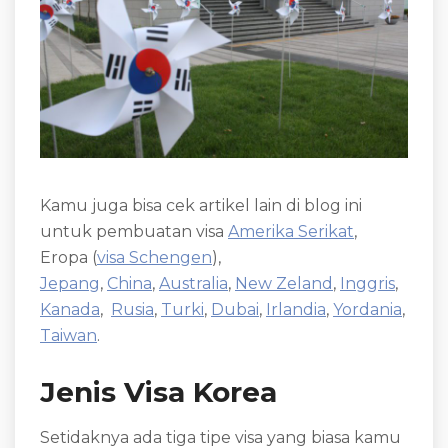
Kamu juga bisa cek artikel lain di blog ini
untuk pembuatan visa
Amerika Serikat
,
Eropa (
visa Schengen
),
Jepang
,
China
,
Australia
,
New Zeland
,
Inggris
,
Kanada
,
Rusia
,
Turki
,
Dubai
,
Irlandia
,
Yordania
,
Taiwan
.
Jenis Visa Korea
Setidaknya ada tiga tipe visa yang biasa kamu