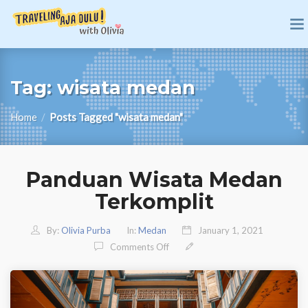
Tag:
wisata medan
Home
/
Posts Tagged "wisata medan"
Panduan Wisata Medan
Terkomplit
By:
Olivia Purba
In:
Medan
January 1, 2021
On Panduan Wisata Medan Terkom
Comments Off