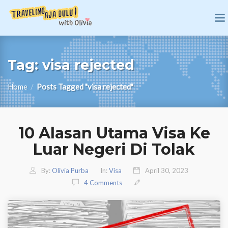
Tag:
visa rejected
Home
/
Posts Tagged "visa rejected"
10 Alasan Utama Visa Ke
Luar Negeri Di Tolak
By:
Olivia Purba
In:
Visa
April 30, 2023
4 Comments