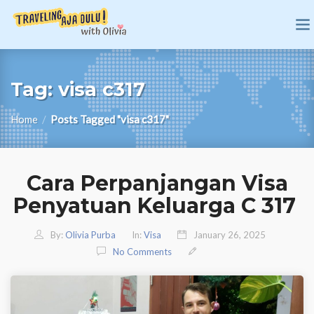
Tag:
visa c317
Home
/
Posts Tagged "visa c317"
Cara Perpanjangan Visa
Penyatuan Keluarga C 317
By:
Olivia Purba
In:
Visa
January 26, 2025
No Comments