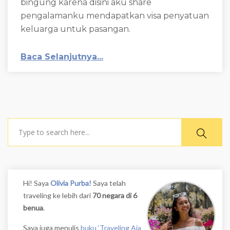
bingung karena disini aku share
pengalamanku mendapatkan visa penyatuan
keluarga untuk pasangan.
Baca Selanjutnya...
Search
Hi! Saya
Olivia Purba!
Saya telah
traveling ke lebih dari
70 negara di 6
benua
.
Saya juga menulis
buku ‘Traveling Aja