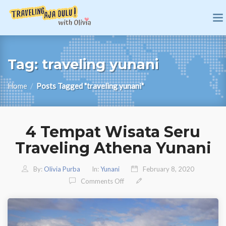
Tag:
traveling yunani
Home
/
Posts Tagged "traveling yunani"
4 Tempat Wisata Seru
Traveling Athena Yunani
By:
Olivia Purba
In:
Yunani
February 8, 2020
On 4 Tempat Wisata Seru Travelin
Comments Off