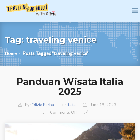
Tag:
traveling venice
Home
/
Posts Tagged "traveling venice"
Panduan Wisata Italia
2025
By:
Olivia Purba
In:
Italia
June 19, 2023
On Panduan Wisata Italia 2025
Comments Off