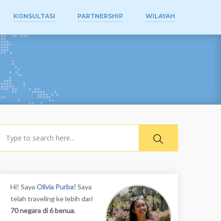
KONSULTASI
PARTNERSHIP
WILAYAH
earch
Hi! Saya
Olivia Purba!
Saya
telah traveling ke lebih dari
70 negara di 6 benua
.