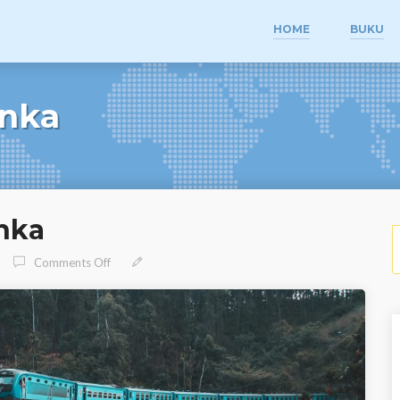
HOME
BUKU
anka
nka
S
On Panduan Wisata Sri Lanka
Comments Off