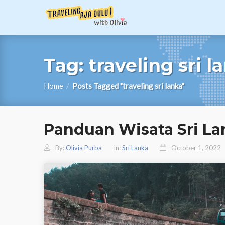
Tag:
traveling sri l
Home
/
Posts Tagged "traveling sri lanka"
Panduan Wisata Sri La
By:
Olivia Purba
In:
Sri Lanka
October 1, 2022