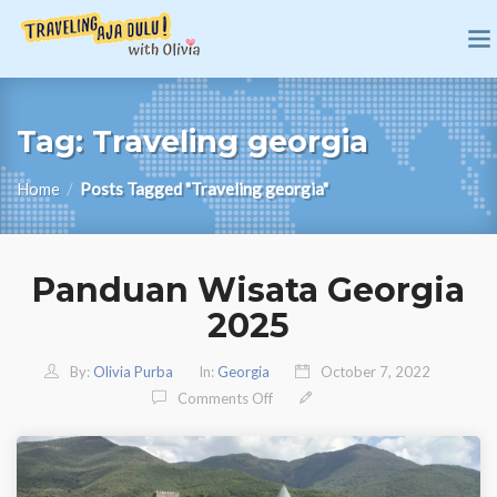
Tag:
Traveling georgia
Home
/
Posts Tagged "Traveling georgia"
Panduan Wisata Georgia
2025
By:
Olivia Purba
In:
Georgia
October 7, 2022
On Panduan Wisata Georgia 2025
Comments Off