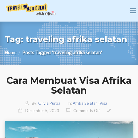
Tag:
traveling afrika selatan
Home
/
Posts Tagged "traveling afrika selatan"
Cara Membuat Visa Afrika
Selatan
By:
Olivia Purba
In:
Afrika Selatan
,
Visa
On Cara Membuat Vis
December 5, 2023
Comments Off