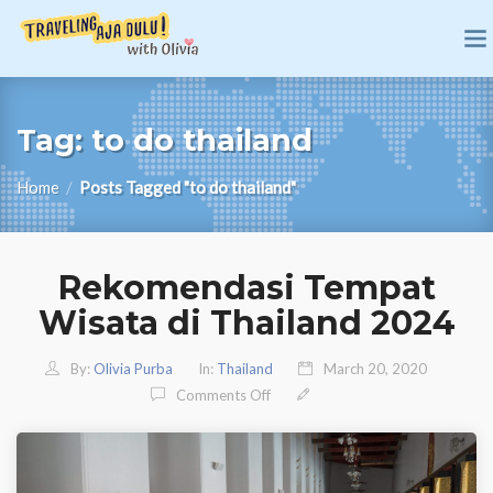
Tag:
to do thailand
Home
/
Posts Tagged "to do thailand"
Rekomendasi Tempat
Wisata di Thailand 2024
By:
Olivia Purba
In:
Thailand
March 20, 2020
On Rekomendasi Tempat Wisata D
Comments Off