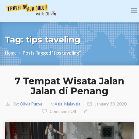
Tag:
tips taveling
Home
/
Posts Tagged "tips taveling"
7 Tempat Wisata Jalan
Jalan di Penang
By:
Olivia Purba
In:
Asia
,
Malaysia
January 30, 2020
On 7 Tempat Wisata Jalan Jalan D
Comments Off