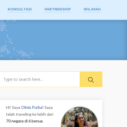
KONSULTASI
PARTNERSHIP
WILAYAH
earch
Hi! Saya
Olivia Purba!
Saya
telah traveling ke lebih dari
70 negara di 6 benua
.