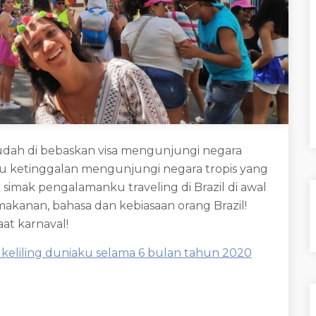
udah di bebaskan visa mengunjungi negara
mau ketinggalan mengunjungi negara tropis yang
imak pengalamanku traveling di Brazil di awal
makanan, bahasa dan kebiasaan orang Brazil!
aat karnaval!
 keliling duniaku selama 6 bulan tahun 2020