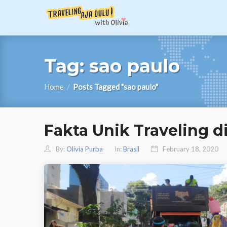
Tag:
sao paulo
Home
/
Posts Tagged "sao paulo"
Fakta Unik Traveling di
By:
Olivia Purba
In:
Brasil
February 18, 2020