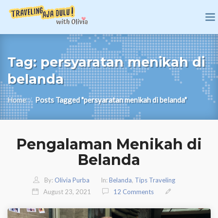
Tag:
persyaratan menikah di
belanda
Home
/
Posts Tagged "persyaratan menikah di belanda"
Pengalaman Menikah di
Belanda
By:
Olivia Purba
In:
Belanda
,
Tips Traveling
August 23, 2021
12 Comments