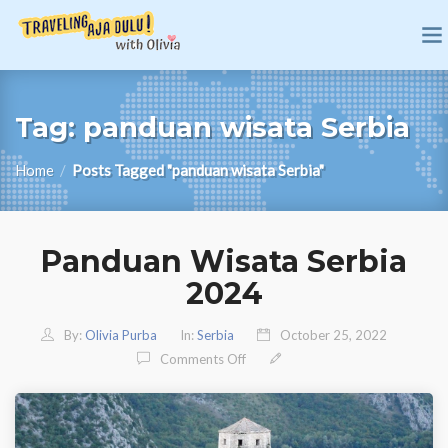
Tag:
panduan wisata Serbia
Home
/
Posts Tagged "panduan wisata Serbia"
Panduan Wisata Serbia
2024
By:
Olivia Purba
In:
Serbia
October 25, 2022
On Panduan Wisata Serbia 2024
Comments Off