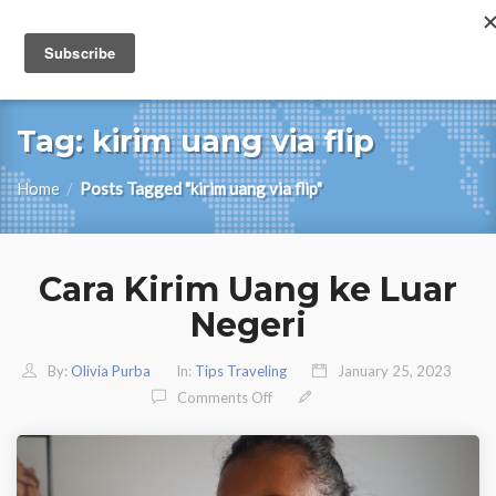
Tag:
kirim uang via flip
Home
/
Posts Tagged "kirim uang via flip"
Cara Kirim Uang ke Luar
Negeri
By:
Olivia Purba
In:
Tips Traveling
January 25, 2023
On Cara Kirim Uang Ke Luar Negeri
Comments Off