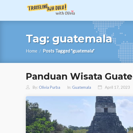
Tag:
guatemala
Home
/
Posts Tagged "guatemala"
Panduan Wisata Guate
By:
Olivia Purba
In:
Guatemala
April 17, 2023