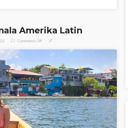
mala Amerika Latin
On Cara Apply Visa Guatemala Amerika Latin
023
Comments Off