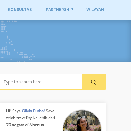
KONSULTASI
PARTNERSHIP
WILAYAH
earch
Hi! Saya
Olivia Purba!
Saya
telah traveling ke lebih dari
70 negara di 6 benua
.