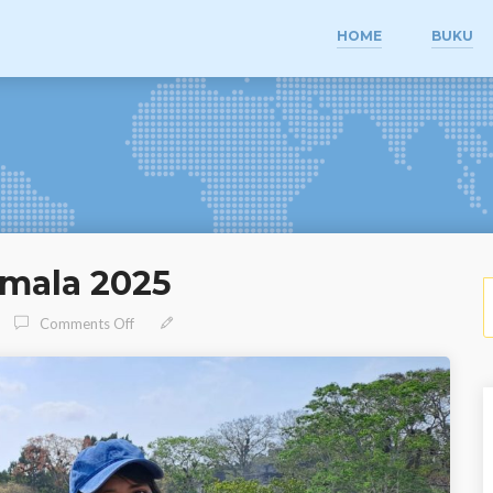
HOME
BUKU
mala 2025
S
On Panduan Wisata Guatemala 2025
Comments Off