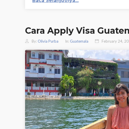
Baca Selanjutnya...
Cara Apply Visa Guate
By:
Olivia Purba
In:
Guatemala
February 24, 2