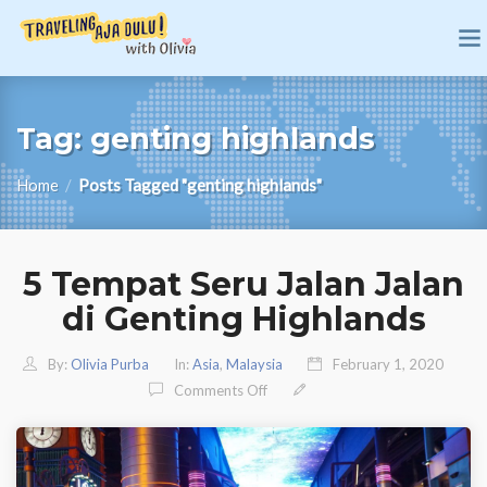
Tag:
genting highlands
Home
/
Posts Tagged "genting highlands"
5 Tempat Seru Jalan Jalan
di Genting Highlands
By:
Olivia Purba
In:
Asia
,
Malaysia
February 1, 2020
On 5 Tempat Seru Jalan Jalan Di G
Comments Off