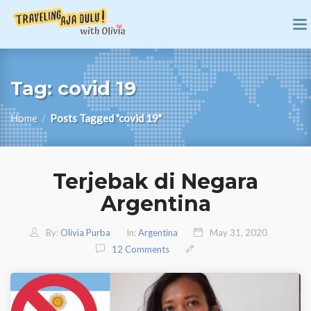
Tag:
covid 19
Home
/
Posts Tagged "covid 19"
Terjebak di Negara
Argentina
By:
Olivia Purba
In:
Argentina
May 31, 2020
12 Comments