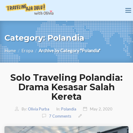
Category:
Polandia
Home
/
Eropa
/
Archive by Category "Polandia"
Solo Traveling Polandia:
Drama Kesasar Salah
Kereta
By:
Olivia Purba
In:
Polandia
May 2, 2020
7 Comments