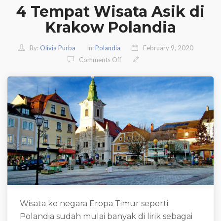
4 Tempat Wisata Asik di
Krakow Polandia
By:
Olivia Purba
In:
Polandia
February 9, 2020
On 4 Tempat Wisata Asik Di Krak
Comments Off
Wisata ke negara Eropa Timur seperti
Polandia sudah mulai banyak di lirik sebagai