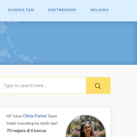
KONSULTASI
PARTNERSHIP
WILAYAH
earch
Hi! Saya
Olivia Purba!
Saya
telah traveling ke lebih dari
70 negara di 6 benua
.