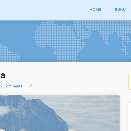
HOME
BUKU
ia
S
2 Comments