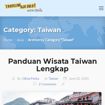
Category:
Taiwan
Home
/
Asia
/
Archive by Category "Taiwan"
Panduan Wisata Taiwan
Lengkap
By:
Olivia Purba
In:
Taiwan
June 20, 2020
2 Comments