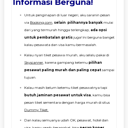
Informasi Berguna!
Untuk penginapan di luar negeri, aku saranin pesan
via
Booking.com
,
selain pilihannya banyak
mulai
dari yang termurah hingga terlengkap,
ada opsi
untuk pembatalan gratis
juga! Ini berguna banget
kalau pesawata dan visa kamu bermasalah.
Kalau nyari tiket pesawa murah, aku selalu pakai di
Skyscanner
, karena gampang ketemu
pilihan
pesawat paling murah dan paling cepat
sampai
tujuan.
Kalau masih belum ketemu tiket pesawatnya tapi
butuh jaminan pesawat untuk visa
, kamu bisa
pesan tiket sementara dengan harga murah di situs
Dummy Tiket.
Dan kalau semuanya udah OK, pesawat, hotel dan
visa, kamu ready berangkat, bisa
pesan koper