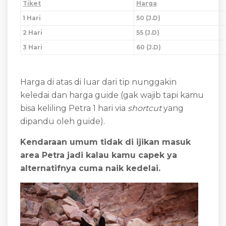
Tiket
Harga
1 Hari
50 (J.D)
2 Hari
55 (J.D)
3 Hari
60 (J.D)
Harga di atas di luar dari tip nunggakin
keledai dan harga guide (gak wajib tapi kamu
bisa keliling Petra 1 hari via
shortcut
yang
dipandu oleh guide).
Kendaraan umum tidak di ijikan masuk
area Petra jadi kalau kamu capek ya
alternatifnya cuma naik kedelai.