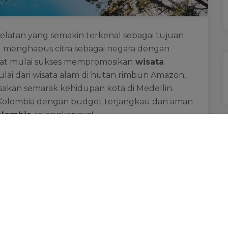
latan yang semakin terkenal sebagai tujuan
g menghapus citra sebagai negara dengan
mpat mulai sukses mempromosikan
wisata
ai dari wisata alam di hutan rimbun Amazon,
sakan semarak kehidupan kota di Medellin.
 Kolombia dengan budget terjangkau dan aman
olombia
selengkapnya!