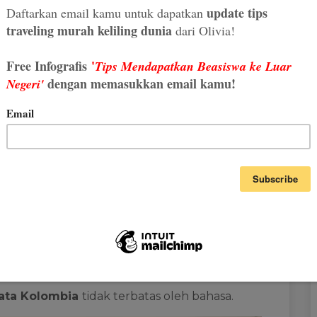
n di Kolombia
ahasa Spanyol sebagai bahasa harian.
resmi di San Andres, Providencia, dan Pulau
apa kalimat esensial seputar traveling dalam
h di Kolombia tidak berbicara dalam bahasa
ata Kolombia
tidak terbatas oleh bahasa.