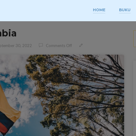
HOME
BUKU
mbia
S
On Panduan Wisata Kolombia
ptember 30, 2022
Comments Off