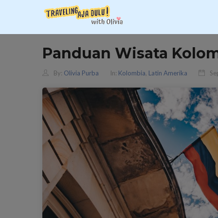
Panduan Wisata Kolo
By:
Olivia Purba
In:
Kolombia
,
Latin Amerika
Se