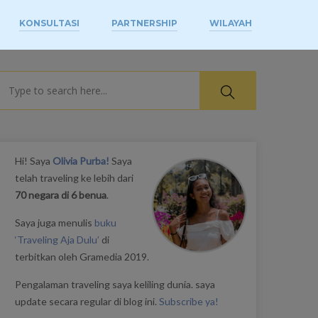
KONSULTASI
PARTNERSHIP
WILAYAH
earch
Hi! Saya
Olivia Purba!
Saya
telah traveling ke lebih dari
70 negara di 6 benua
.
Saya juga menulis
buku
‘Traveling Aja Dulu’
di
terbitkan oleh Gramedia 2019.
Pengalaman traveling saya keliling dunia. saya
update secara regular di blog ini.
Subscribe ya!