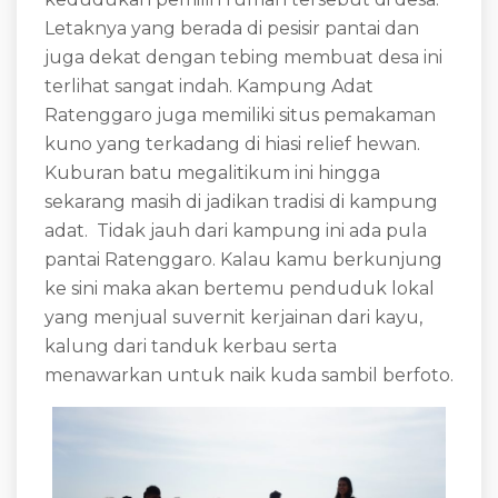
Letaknya yang berada di pesisir pantai dan
juga dekat dengan tebing membuat desa ini
terlihat sangat indah. Kampung Adat
Ratenggaro juga memiliki situs pemakaman
kuno yang terkadang di hiasi relief hewan.
Kuburan batu megalitikum ini hingga
sekarang masih di jadikan tradisi di kampung
adat. Tidak jauh dari kampung ini ada pula
pantai Ratenggaro. Kalau kamu berkunjung
ke sini maka akan bertemu penduduk lokal
yang menjual suvernit kerjainan dari kayu,
kalung dari tanduk kerbau serta
menawarkan untuk naik kuda sambil berfoto.