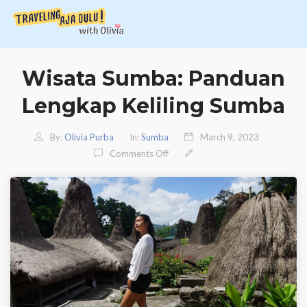
Wisata Sumba: Panduan
Lengkap Keliling Sumba
By:
Olivia Purba
In:
Sumba
March 9, 2023
On Wisata Sumba: Panduan Lengka
Comments Off