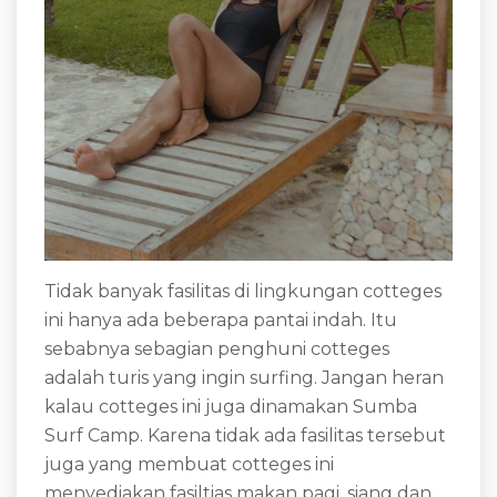
Tidak banyak fasilitas di lingkungan cotteges
ini hanya ada beberapa pantai indah. Itu
sebabnya sebagian penghuni cotteges
adalah turis yang ingin surfing. Jangan heran
kalau cotteges ini juga dinamakan Sumba
Surf Camp. Karena tidak ada fasilitas tersebut
juga yang membuat cotteges ini
menyediakan fasiltias makan pagi, siang dan