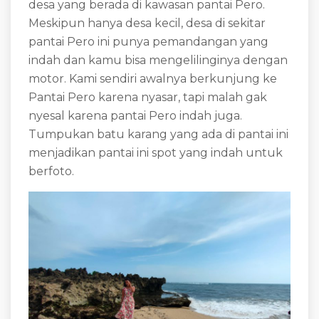
desa yang berada di kawasan pantai Pero.
Meskipun hanya desa kecil, desa di sekitar
pantai Pero ini punya pemandangan yang
indah dan kamu bisa mengelilinginya dengan
motor. Kami sendiri awalnya berkunjung ke
Pantai Pero karena nyasar, tapi malah gak
nyesal karena pantai Pero indah juga.
Tumpukan batu karang yang ada di pantai ini
menjadikan pantai ini spot yang indah untuk
berfoto.