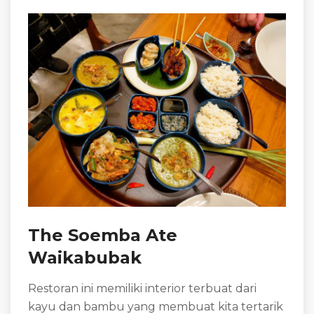
The Soemba Ate
Waikabubak
Restoran ini memiliki interior terbuat dari
kayu dan bambu yang membuat kita tertarik