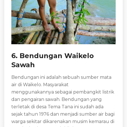
6. Bendungan Waikelo
Sawah
Bendungan ini adalah sebuah sumber mata
air di Waikelo. Masyarakat
menggunakannya
sebagai
pembangkit listrik
dan pengairan sawah. Bendungan yang
terletak di desa Tema Tana ini sudah ada
sejak
tahun 1976 dan menjadi sumber air bagi
warga sekitar dikarenakan musim kemarau di