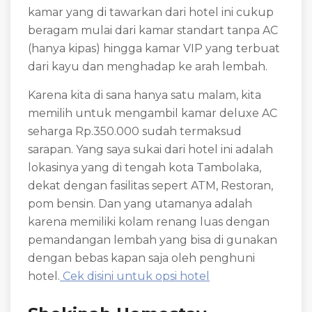
kamar yang di tawarkan dari hotel ini cukup
beragam mulai dari kamar standart tanpa AC
(hanya kipas) hingga kamar VIP yang terbuat
dari kayu dan menghadap ke arah lembah.
Karena kita di sana hanya satu malam, kita
memilih untuk mengambil kamar deluxe AC
seharga Rp.350.000 sudah termaksud
sarapan. Yang saya sukai dari hotel ini adalah
lokasinya yang di tengah kota Tambolaka,
dekat dengan fasilitas sepert ATM, Restoran,
pom bensin. Dan yang utamanya adalah
karena memiliki kolam renang luas dengan
pemandangan lembah yang bisa di gunakan
dengan bebas kapan saja oleh penghuni
hotel.
Cek disini untuk opsi hotel